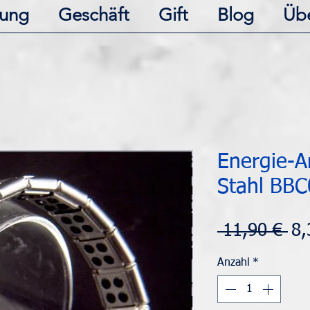
ung
Geschäft
Gift
Blog
Üb
Energie-
Stahl BBC
St
 11,90 € 
8,
Anzahl
*