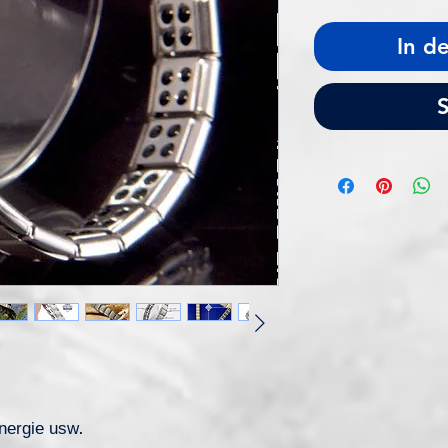
In d
S
nergie usw.