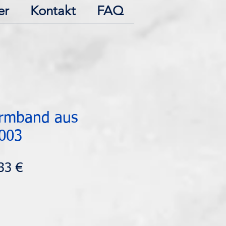
er
Kontakt
FAQ
Armband aus
003
andardpreis
Sale-
33 €
Preis