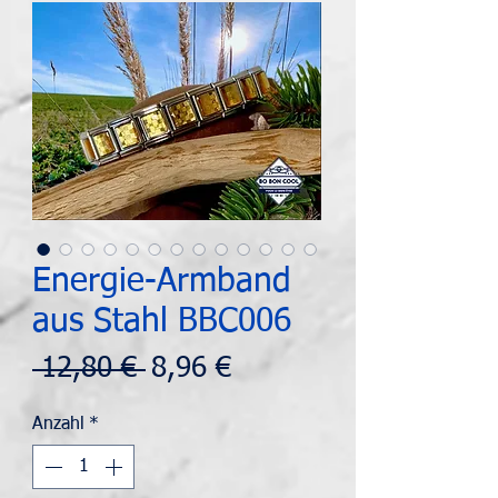
Energie-Armband
aus Stahl BBC006
Standardpreis
Sale-
 12,80 € 
8,96 €
Preis
Anzahl
*