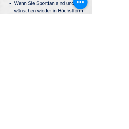
Wenn Sie Sportfan sind und
wünschen wieder in Höchstform
zu kommen
Dann haben Sie dieses Armband
verdient
Relevante Informationen:
Armbänder sind kein Ersatz für
eine medizinische Therapie.
Und gelten nur für Fälle, die keinen
medizinischen Eingriff erfordern.
Sie können jedoch zur
Unterstützung der medizinischen
Therapien eingesetzt werden.