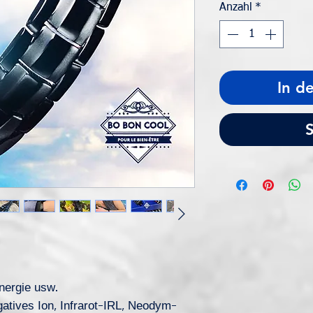
Anzahl
*
In d
S
nergie usw.
atives Ion, Infrarot-IRL, Neodym-