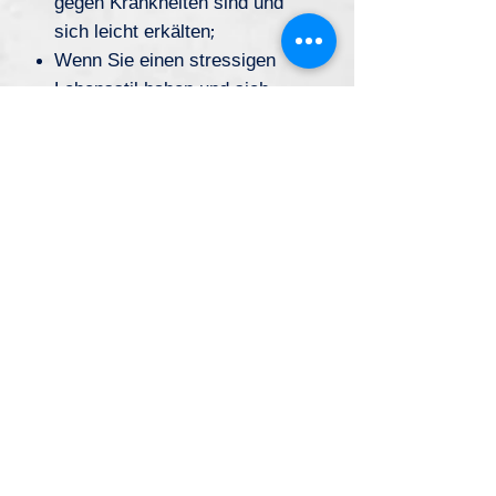
gegen Krankheiten sind und
sich leicht erkälten;
Wenn Sie einen stressigen
Lebensstil haben und sich
entspannen und neue Energie
tanken wollen;
Wenn Sie einen
unregelmäßigen Lebensstil
haben und häufig unter
Schlaflosigkeit leiden;
Wenn Sie sportbegeistert sind
und Ihren Sport und Ihre
Fitness weiterentwickeln
möchten;
Dann haben Sie diese Armband
verdient