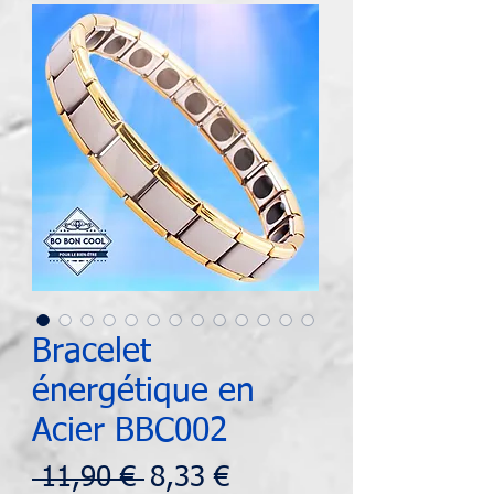
Bracelet
énergétique en
Acier BBC002
Prix
Prix
 11,90 € 
8,33 €