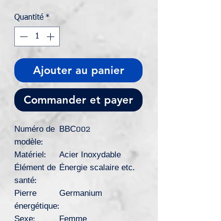
original
promotionnel
Quantité
*
Ajouter au panier
Commander et payer
Numéro de
BBC002
modèle:
Matériel:
Acier Inoxydable
Élément de
Énergie scalaire etc.
santé:
Pierre
Germanium
énergétique:
Sexe:
Femme