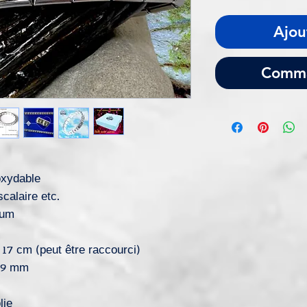
Ajou
Comma
oxydable
calaire etc.
ium
 17 cm (peut être raccourci)
: 9 mm
lie