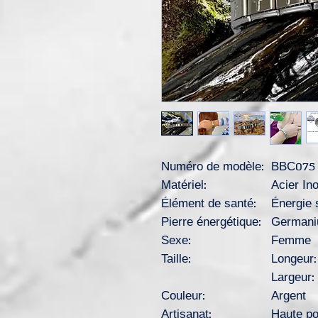
Numéro de
modèle:
BBC075
Matériel:
Acier In
Élément de santé:
Énergie s
Pierre énergétique:
German
Sexe:
Femme
Taille:
Longeur:
Largeur
Couleur:
Argent
Artisanat:
Haute po