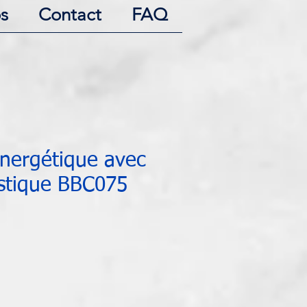
s
Contact
FAQ
énergétique avec
istique BBC075