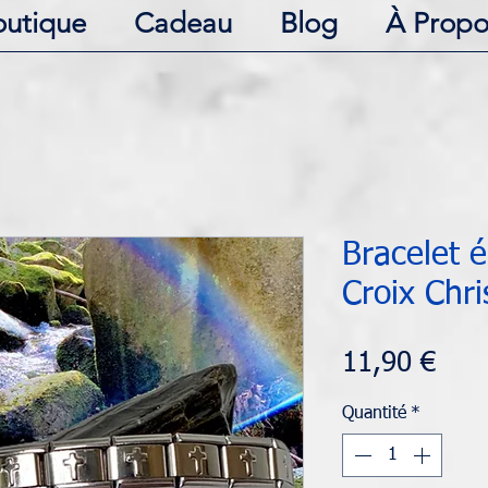
outique
Cadeau
Blog
À Propo
Bracelet 
Croix Chr
Prix
11,90 €
Quantité
*